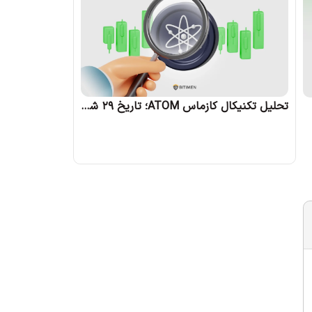
تحلیل تکنیکال کازماس ATOM؛ تاریخ 29 شهریور 1403