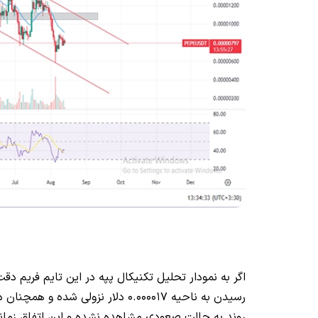
اگر به نمودار تحلیل تکنیکال پپه در این تایم فریم 
رسیدن به ناحیه 0.000017 دلار نزول
روند به حالت صعودی مشاهده نشده و این اتفاق زمان