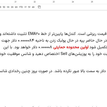
در این تایم فریم نیز سنتیمنت بازار نزولی است و روند قیمت ریزشی است. کندل‌ها پایین‌تر از خط EMA20 تثبیت داشته‌اند 
اندیکاتور RSI در حال نزدیک شدن به فاز منفی است. در حال حاضر پپه در حال پولبک زدن به ناحیه 0.0000084 دلار جهت
 تکمیل شود
اولین محدوده حمایتی
0.000008 دلار خواهد بود. با این
تفاسیر چنانچه قصد نوسان‌گیری دارید بهتر است اولویت خود را به پوزیشن‌های Sell اختصاص دهید و شانس موفقیت خود
این شرایط تا زمانی برقرار است که قیمت از 0.0000087 دلار به سمت بالا عبور نکرده باشد. در صورت بروز چنین رخدادی شا