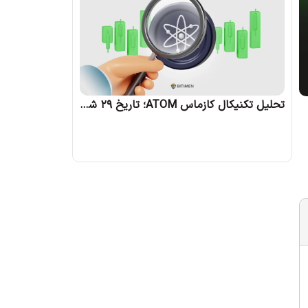
تحلیل تکنیکال کازماس ATOM؛ تاریخ 29 شهریور 1403