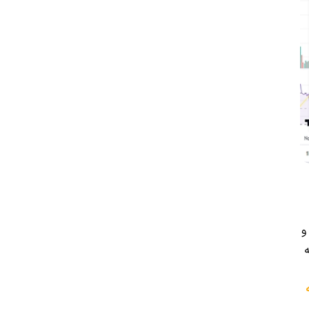
و
 پپه