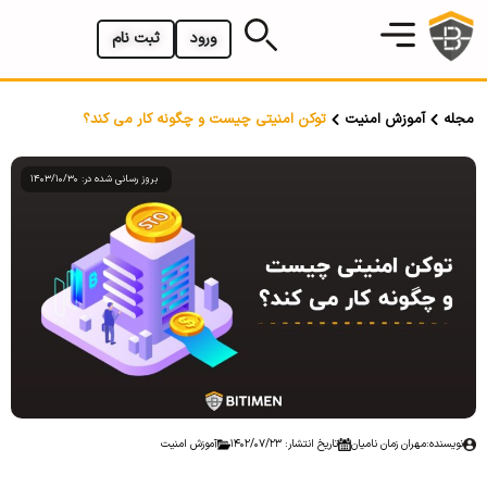
ورود
ثبت نام
مجله
آموزش امنیت
توکن امنیتی چیست و چگونه کار می کند؟
بروز رسانی شده در: 1403/10/30
نویسنده:
مهران زمان نامیان
تاریخ انتشار: 1402/07/23
آموزش امنیت