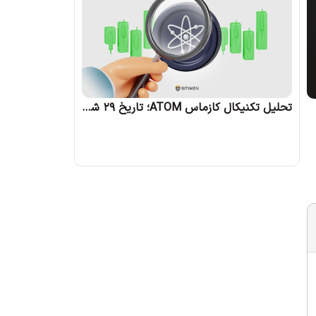
تحلیل تکنیکال کازماس ATOM؛ تاریخ 29 شهریور 1403