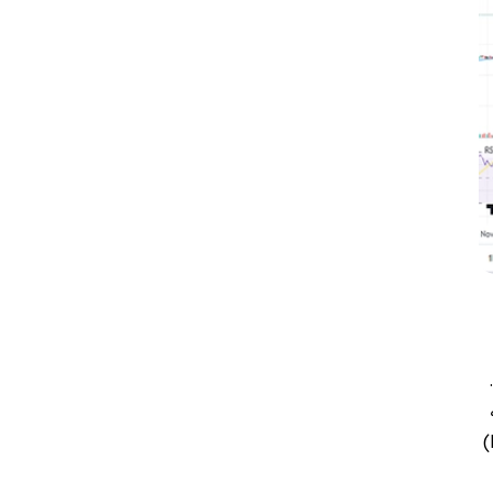
تکمیل پولبک به قیمت 0.00002 دلار و همچنین شکل‌گیری کندل‌ها پایین‌تر از خط آبی رنگ میانگین متحرک 20 روزه (EMA20)