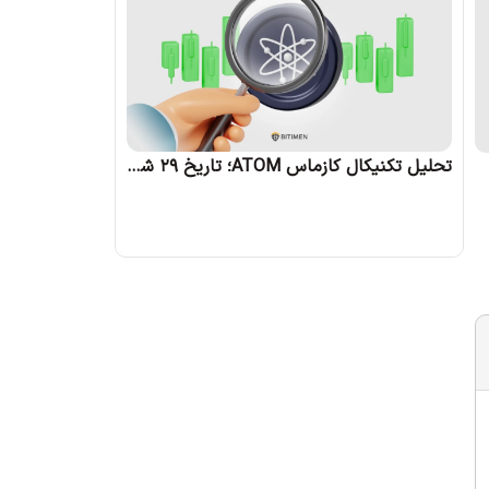
تحلیل تکنیکال کازماس ATOM؛ تاریخ 29 شهریور 1403