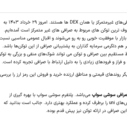
یکی از مهم ترین پلتفرم‌ها در دنیای ارز دیجیتال، صرافی‌های غیرمتمرکز یا همان DEX ها هستند. امروز 29 خرداد 1403 به
سوشی سواپ suhi که یکی از معروف ترین توکن های مربوط به صرافی های غیر متمرکز است آمده‌ایم.
بازار با موفقیت خوبی رو به رو می‌شوند و اقبال عمومی مناسبی نسبت
 هم دلگرمی سرمایه گذاران به پشتیبانی صرافی از این توکن‌ها باشد.
ط مستقیم بین صرافی و توکن می تواند شوک‌های منفی و بزرگی به توک
فراز و فرودهای زیادی را به دلیل ارتباط با صرافی تجربه کرده است.
ر روندهای قیمتی و مناطق ارزنده خرید و فروش این رمز ارز را بررسی
رافی سوشی سواپ
می‌باشد. پلتفرم سوشی سواپ با بهره گیری از
کدهای یونی سواپ ایجاد شد و این ادعا را دارد که نقص‌های uni را برطرف کرده و عملکرد بهتری دارد. جالب است بدانید که
ن صرافی در ارائه توکن نیز پیش قدم بوده.