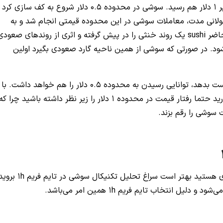
روند نزولی سوشی تا جایی ادامه داشت که قیمت به زیر 1 دلار هم رسید. سوشی در محدوده 0.5 دلار شروع به کف سازی ک
طولانی مدت، معاملات سوشی در این محدوده قیمتی انجام شد و به
گردید. در حال حاضر sushi یک روند خنثی را در پیش گرفته و اثری از روندهای صعود
ود. در صورتی که سوشی از همین ناحیه گارد صعودی بگیرد اولین
اما اگر سوشی سطح قیمت فعلی یعنی 0.8 دلار را از دست بدهد، توانایی رسیدن به محدوده 0.5 دلار را هم خواهد داشت. با
این تفاسیر اگر قصد خرید سوشی با دید بلندمدت را دارید حتما رفتار قیمت در محدوده 1 دلار را زیر نظر داشته باشید چرا ک
وشی را رقم بزند.
اگر به دنبال پیدا کردن فرصت مناسب برای نوسان گیری هستید بهتر است سراغ تحلیل تکنیکال سوشی در
 انتخاب تایم فریم 1h همین امر می‌باشد.