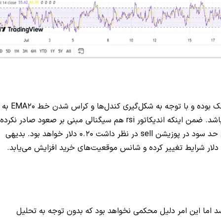
شرایط گراف در این تایم فریم برای پوزیشن لانگ پرریسک بوده و با توجه به شکل‌گیری کندل‌ها و کراس شدن خط EMA20 به
نظر می‌ٰسد تمایل به اصلاح رو به پایین قیمت بیشتر باشد. ضمن اینکه اندیکاتور rsi هم سیگنالی مبنی بر صعود صادر نکرده
که می‌توان آن را پله اول حد سود در پوزیشن sell در نظر داشت 0.20 دلار خواهد بود. بدیهی
رسد اما این امر دلیل محکمی نخواهد بود که بدون توجه به تحلیل