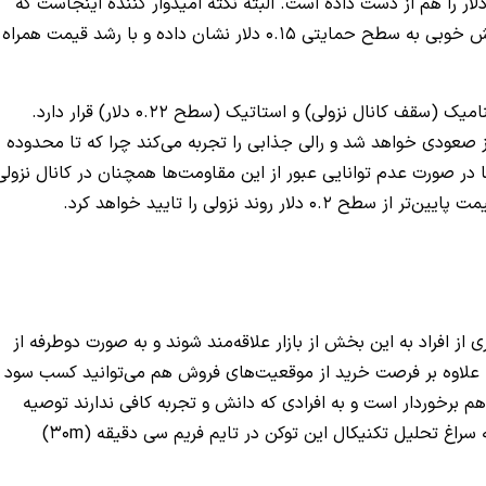
شته و طی این ریزش حمایت استاتیک و مهم 0.22 دلار را هم از دست داده است. البته نکته امیدوار کننده اینجاست که
هم‌زمان با قدرت گرفت بیت کوین، توکن گراف هم واکنش خوبی به سطح حمایتی 0.15 دلار نشان داده و با رشد قیمت همراه
در مجاورت دو مقاومت داینامیک (سقف کانال نزولی) و استاتیک (سطح 0.22 دلار) قرار دارد.
وارد فاز صعودی خواهد شد و رالی جذابی را تجربه می‌کند چرا که تا محدوده
ما در صورت عدم توانایی عبور از این مقاومت‌ها همچنان در کانال نزولی
ح 0.2 دلار روند نزولی را تایید خواهد کرد.
 از افراد به این بخش از بازار علاقه‌مند شوند و به صورت دوطرفه از
 که علاوه بر فرصت خرید از موقعیت‌های فروش هم می‌توانید کسب سود
 هم برخوردار است و به افرادی که دانش و تجربه کافی ندارند توصیه
نمی‌شود. جهت تعیین شرایط گراف برای نوسان‌گیری به سراغ تحلیل تکنیکال این توکن در تایم فریم سی دقیقه (30m)