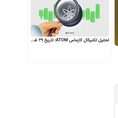
تحلیل تکنیکال کازماس ATOM؛ تاریخ 29 شهریور 1403