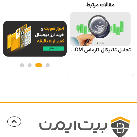
مقالات مرتبط
تحلیل تکنیکال آوه AAVE؛ تاریخ 28 شهریور 1403
تحلیل تکنیکال کازماس ATOM؛ تاریخ 29 شهریور 1403