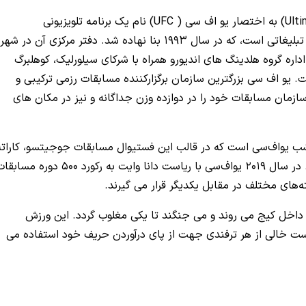
UFC
) نام یک برنامه تلویزیونی
آمریکایی هنرهای رزمی ترکیبی (ام‌ ام‌ ای) و یک شرکت تبلیغاتی است، که در سال 1993 بنا نهاده شد. دفتر مرکزی آن در شهر
اره گروه هلدینگ‌ های اندیورو همراه با شرکای سیلورلیک، کوهلبرگ
ت. یو اف‌ سی بزرگترین سازمان برگزارکننده مسابقات رزمی ترکیبی و
زمان مسابقات خود را در دوازده وزن جداگانه و نیز در مکان‌ های
شب یواف‌سی است که در قالب این فستیوال مسابقات جوجیتسو، کاراته
کیک بوکسینگ، موی تای بوکس و کشتی برگزار می‌شود. در سال 2019 یواف‌سی با ریاست دانا وایت به رکورد 500 دوره 
‌های مختلف در مقابل یکدیگر قرار می‌ گیرند.
 داخل کیج می روند و می‌ جنگند تا یکی مغلوب گردد. این ورزش
ت خالی از هر ترفندی جهت از پای درآوردن حریف خود استفاده می‌