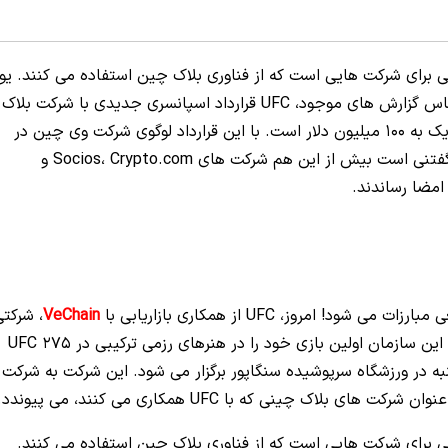
 برای شرکت هایی است که از فناوری بلاک چین استفاده می کنند. یو
اف سی (UFC) نیز از این قاعده مستثنی نیست. بر اساس گزارش های موجود، UFC قرارداد اسپانسری جدیدی با شرکت بلاک
چینی وی چین (VeChain) منعقد کرد که ارزش آن نزدیک به 100 میلیون دلار است. با این قرارداد لوگوی شرکت وی چین در
محل برگزاری مسابقات یو اف سی نمایان خواهد شد. گفتنی است بیش از این هم شرکت های Socios، Crypto.com و
VeChain
، شرکتی
که پشت شبکه عمومی سازگار با اتریوم است، خبر داد. این سازمان اولین بازی خود را در هنرهای رزمی ترکیبی در UFC 275
. Teixeira VS Prochazka که این شنبه در ورزشگاه سرپوشیده سنگاپور برگزار می شود. این شرکت به شرکت
 برای شرکت هایی است که از فناوری بلاک چین استفاده می کنند.