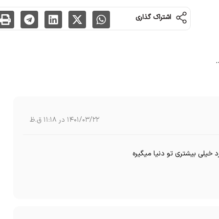
اشتراک گذاری
.
1401/03/22 در 11:18 ق.ظ
رد خیلی بیشتری تو دنیا میگیره