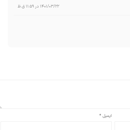
1401/03/22 در 11:59 ق.ظ
شده‌اند
*
ایمیل
*