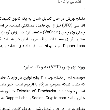
آشنایی با UFC
دنیای ورزش در حال تبدیل شدن به یک کانون تبلیغاتی
Dapper Labs نیز با یو اف سی قراردادهای مشابهی به امضا رساندند.
ورود وی چین (VET) به رینگ مبارزه
موسسه ای از دنیای وب 3.0 برای اولین بار وارد 8 ضلعی مبارزات می شود! امروز، UFC از همکاری بازاریابی با
انجام خواهد داد
هایی مانند Socios، Crypto.com و Dapper Labs به عنوان شرکت های بلاک چینی که با UFC همکاری می کنند، می پیوندد.
دنیای ورزش در حال تبدیل شدن به یک کانون تبلیغاتی