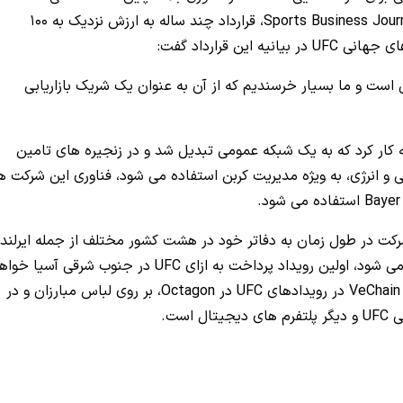
UFC نیز از این قاعده مستثنی نیست. طبق گزارش Sports Business Journal، قرارداد چند ساله به ارزش نزدیک به 100
این قرارداد گفت:
ست و ما بسیار خرسندیم که از آن به عنوان یک شریک بازاریابی
ار کرد که به یک شبکه عمومی تبدیل شد و در زنجیره های تامین
 انرژی، به ویژه مدیریت کربن استفاده می شود، فناوری این شرکت ه
اسیس شد، این شرکت در طول زمان به دفاتر خود در هشت کشور مختلف از جمله ایرلند،
سنگاپور رشد کرد. رویدادی که این هفته در آنجا برگزار می شود، اولین رویداد پرداخت به ازای UFC در جنوب شرقی آسیا
این مشارکت مستلزم توافقاتی برای نمایش لوگوی VeChain در رویدادهای UFC در Octagon، بر روی لباس مبارزان و در
ست.