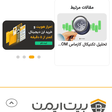
مقالات مرتبط
تحلیل تکنیکال آوه AAVE؛ تاریخ 28 شهریور 1403
تحلیل تکنیکال کازماس ATOM؛ تاریخ 29 شهریور 1403