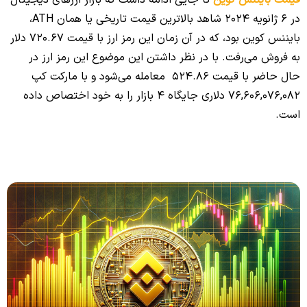
قیمت بایننس کوین
تا جایی ادامه داشت که بازار ارزهای دیجیتال
در 6 ژانویه 2024 شاهد بالاترین قیمت تاریخی یا همان ATH،
بایننس کوین بود، که در آن زمان این رمز ارز با قیمت 720.67 دلار
به فروش می‌رفت. با در نظر داشتن این موضوع این رمز ارز در
حال حاضر با قیمت
524.86
معامله می‌شود و با مارکت کپ
76,606,076,082 دلاری جایگاه 4 بازار را به خود اختصاص داده
است.