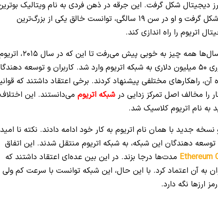
نقلابی در بازار ارز دیجیتال شکل گرفت. این جرقه در ذهن فردی به نام ویتالیک بوتری
که به عنوان تحلیل گر و برنامه نویس روسی-کانادایی، شکل گرفت و او در سن 19 سالگی، توانست خالق یکی از بزرگ‌ترین
تال اتریوم را راه اندازی کند.
با در نظر داشتن این موضوع بهتر است بدانید در آن‌ سال‌ها همه چیز به خوبی پیش می‌رفت تا این که در سال 2015، ات
با یک حمله هکری مواجه شد و در صدد این اتفاق، ضرری 50 میلیون دلاری به شبکه اتریوم وارد شد. کاربران و توسعه دهند
ره آن، راهکارهای مختلفی پیشنهاد کردند. برخی اعتقاد داشتند که قوانی
کار را مخالف اصل تمرکز زدایی در
شبکه اتریوم
می‌دانستند. این اختلاف
به نام اتریوم کلاسیک شد.
سخه جدید با همان نام اتریوم به کار خود ادامه دادند. نکته نا امید
لاسیک این بود که 90% از کاربران و توسعه دهندگان این شبکه، به شبکه اتریوم منتقل شدند. این اتفاق
Ethereum C
مدت‌ها درجا بزند. در این بین عده‌ای اعتقاد داشتند که
به آن اعتماد کرد. با این حال، این شبکه توانست با سرعت کم ولی ب
ز ارزها نگه دارد.