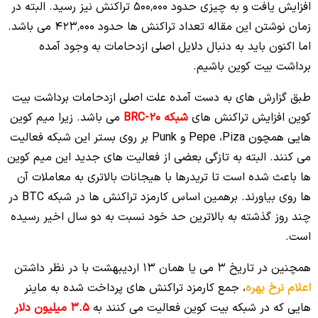
افزایش یافت و به چیزی حدود ۵۰۰٬۰۰۰ تراکنش نیز رسید. البته در
زمان نوشتن این مقاله تعداد تراکنش ها حدود ۴۲۳٬۰۰۰ می باشد.
اما اکنون باید به دنبال دلایل اصلی ازدحامات به وجود آمده
برداشت بیت کوین باشیم.
طبق گزارش های به دست آمده علت اصلی ازدحامات برداشت بیت
کوین افزایش تراکنش های
شبکه BRC-20
می باشد. زیرا میم کوین
هایی همچون Pepe ،Piza و Punk بر روی بستر این شبکه فعالیت
می کنند. البته به تازگی بعضی از فعالیت های جدید این میم کوین
ها باعث شده است تا تریدرها با هیجانات بالاتری به معاملات آن
ها روی بیاورند. برهمین اساس کارمزد تراکنش ها در شبکه BTC در
چند روز گذشته به بالاترین حد خود نسبت به دو سال اخیر رسیده
است.
همچنین در تاریخ 3 می یا همان 13 اردیبهشت با در نظر داشتن
اعلام نرخ بهره
، جمع کارمزد تراکنش های پرداخت شده به ماینر
هایی که در شبکه بیت کوین فعالیت می کنند به
3.5 میلیون دلار