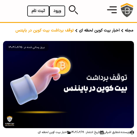
ورود
ثبت نام
مجله
اخبار بیت کوین لحظه ای
توقف برداشت بیت کوین در بایننس
بروز رسانی شده در: 1404/06/25
نویسنده:
شقایق اشرفی
تاریخ انتشار: 1402/02/19
اخبار بیت کوین لحظه ای