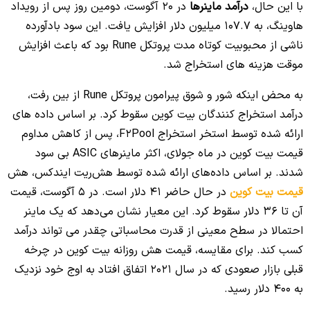
با این حال،
درآمد ماینرها
در 20 آگوست، دومین روز پس از رویداد
هاوینگ، به 107.7 میلیون دلار افزایش یافت. این سود بادآورده
ناشی از محبوبیت کوتاه مدت پروتکل Rune بود که باعث افزایش
موقت هزینه های استخراج شد.
به محض اینکه شور و شوق پیرامون پروتکل Rune از بین رفت،
درآمد استخراج کنندگان بیت کوین سقوط کرد. بر اساس داده های
ارائه شده توسط استخر استخراج F2Pool، پس از کاهش مداوم
قیمت بیت کوین در ماه جولای، اکثر ماینرهای ASIC بی سود
شدند. بر اساس داده‌های ارائه شده توسط هش‌ریت ایندکس، هش
قیمت بیت کوین
در حال حاضر 41 دلار است. در 5 آگوست، قیمت
آن تا 36 دلار سقوط کرد. این معیار نشان می‌دهد که یک ماینر
احتمالا در سطح معینی از قدرت محاسباتی چقدر می تواند درآمد
کسب کند. برای مقایسه، قیمت هش روزانه بیت کوین در چرخه
قبلی بازار صعودی که در سال 2021 اتفاق افتاد به اوج خود نزدیک
به 400 دلار رسید.