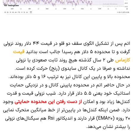
اتم پس از تشکیل الگوی سقف دو قلو در قیمت 44 دلار روند نزولی
گرفت و تا محدوده 5 دلار هم رسید! جالب است بدانید
قیمت
کازماس
طی 2 سال گذشته هیچ روند ثابت صعودی یا نزولی
نداشته و صرفا در یک کانال سایدوی (رنج) حرکت کرده است.
محدوده بالا و پایین این کانال نیز به ترتیب 16 و 5 دلار بوده‌اند.
در حال حاضر اتم در محدوده پایینی کانال و در نزدیکی حمایت
استاتیک خود یعنی 5.5 دلار قرار دارد. شیب نزولی قیمت و قدرت
کندل‌ها زیاد بود و امکان
از دست رفتن این محدوده حمایتی
وجود
دارد. ضمن اینکه کندل‌ها در پایین‌تر از خط میانگین متحرک نمایی
20 روزه (EMA20) قرار دارند و اندیکاتور Rsi هم سیگنال‌های نزولی
را بیشتر نشان می‌دهد.