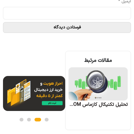
ایمیل
*
مقالات مرتبط
تحلیل تکنیکال آوه AAVE؛ تاریخ 28 شهریور 1403
تحلیل تکنیکال کازماس ATOM؛ تاریخ 29 شهریور 1403