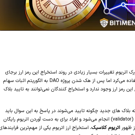
رک اتریوم تغییرات بسیار زیادی در روند استخراج این رمز ارز برجای
گذاشت. در گذشته ارز اتریوم از الگوریتم اثبات کار استفاده می‌کرد اما پس از هک شدن پروژه DAO به الگوریتم اثبات سهام
ن رمز ارز وجود ندارد و استخراج کنندگان نمی‌توانند به تایید بلاک
ه بلاک های جدید چگونه تایید می‌شوند در پاسخ به این سوال باید
بگوییم که بلاک ها توسط اعتبارسنج یا همان ولیدیتور (validator) انجام می‌شود و افراد برای به دست آوردن اتریوم رایگان
از ظهور
اتریوم کلاسیک
، استخراج ارز اتریوم یکی از مهم‌ترین فرایندهای