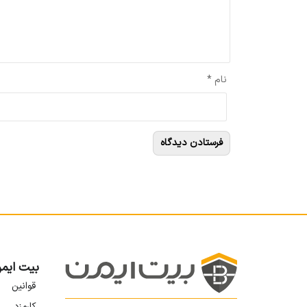
نام
*
بیت ایم
قوانین
کارمزد