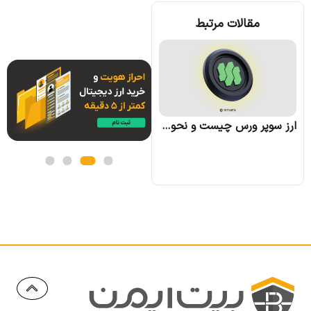
مقالات مرتبط
ارز وو نتورک (WOO) چیست؛ همه چیز درباره پروژه وو نتورک
ارز سوپر ورس چیست و نحوه کسب درآمد از آن چگونه است؟