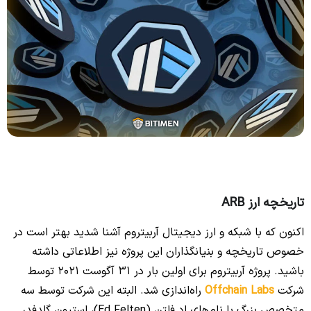
تاریخچه ارز ARB
اکنون که با شبکه و ارز دیجیتال آربیتروم آشنا شدید بهتر است در
خصوص
تاریخچه
و بنیانگذاران این پروژه نیز اطلاعاتی داشته
باشید. پروژه آربیتروم برای اولین بار در 31 آگوست 2021 توسط
شرکت
Offchain Labs
راه‌اندازی شد. البته این شرکت توسط سه
متخصص بزرگ با نام‌های اد فلتن (Ed Felten)، استیون گلدفدر