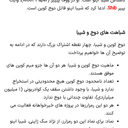
ناشناس شیبا اینو است. او در ووف پیپیر (Woof Paper)، وایت
پیپر
Shib
، ادعا کرد که شیبا اینو قاتل دوج کوین است.
شباهت های دوج و شیبا
دوج کوین و شیبا، چهار نقطه اشتراک بزرگ دارند که در ادامه به
توضیح آن ها خواهیم پرداخت:
ماهیت دوج کوین و شیبا: هر دو آن ها جزو میم کوین های
موفق هستند.
تعداد نامحدود: دوج کوین هیچ محدودیتی در استخراج
ندارد و شیبا، با وجود داشتن سقف یک کوادریونی (1 میلیون
میلیاردی)، تفاوت چندانی با دوج ندارد.
هر دو این رمزارزها در پروژه های خیرخواهانه فعالیت می
کنند.
نماد: برای نماد این دو رمزارز، از نژاد سگ ژاپنی، شیبا اینو