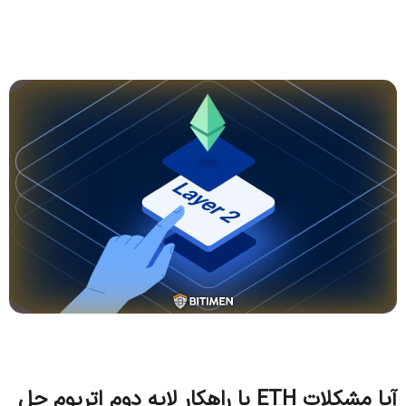
آیا مشکلات ETH با راهکار لایه دوم اتریوم حل