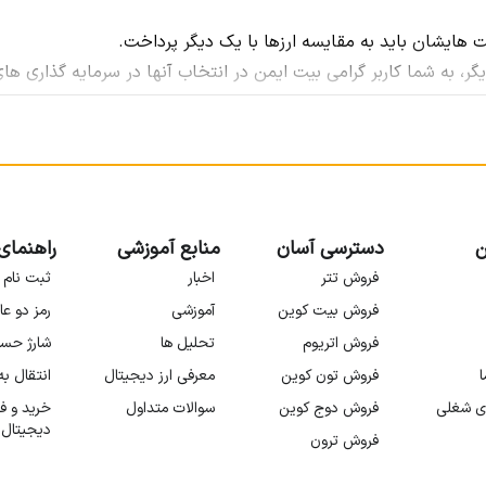
یت هایشان باید به مقایسه ارزها با یک دیگر پرداخت.
گر، به شما کاربر گرامی بیت ایمن در انتخاب آنها در سرمایه گذاری 
داریم با مقایسه ارزهای دیجیتال مطرح در انتخاب آنها برای انواع سر
، تاریخچه و اهداف آنها را بررسی می کنیم. پس از معرفی دو ارزی که
م کرد.
ن
دسترسی آسان
منابع آموزشی
راهنمای
فروش تتر
اخبار
ثبت نام 
فروش بیت کوین
آموزشی
رمز دو عا
فروش اتریوم
تحلیل ها
شارژ حس
ا
فروش تون کوین
معرفی ارز دیجیتال
انتقال ب
ی شغلی
فروش دوج کوین
سوالات متداول
خرید و ف
دیجیتال
فروش ترون