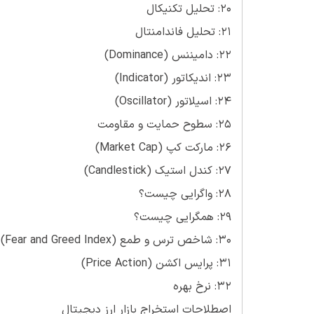
20: تحلیل تکنیکال
21: تحلیل فاندامنتال
22: دامیننس (Dominance)
23: اندیکاتور (Indicator)
24: اسیلاتور (Oscillator)
25: سطوح حمایت و مقاومت
26: مارکت کپ (Market Cap)
27: کندل استیک (Candlestick)
28: واگرایی چیست؟
29: همگرایی چیست؟
30: شاخص ترس و طمع (Fear and Greed Index)
31: پرایس اکشن (Price Action)
32: نرخ بهره
اصطلاحات استخراج بازار ارز دیجیتال