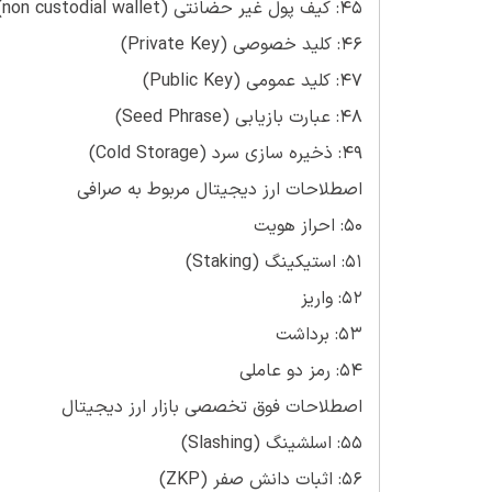
45: کیف پول غیر حضانتی (non custodial wallet)
46: کلید خصوصی (Private Key)
47: کلید عمومی (Public Key)
48: عبارت بازیابی (Seed Phrase)
49: ذخیره سازی سرد (Cold Storage)
اصطلاحات ارز دیجیتال مربوط به صرافی
50: احراز هویت
51: استیکینگ (Staking)
52: واریز
53: برداشت
54: رمز دو عاملی
اصطلاحات فوق تخصصی بازار ارز دیجیتال
55: اسلشینگ (Slashing)
56: اثبات دانش صفر (ZKP)