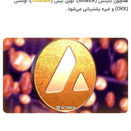
همچون بایننس (Binance)، کوین بیس (
Coinbase
)، اوککس
(OKX) و غیره پشتیبانی می‌شود.